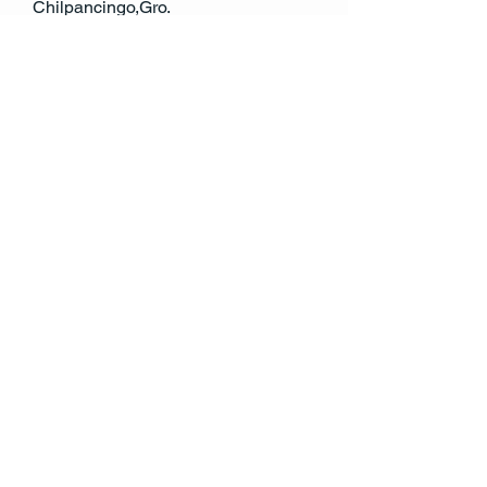
Chilpancingo,Gro.
México
Tel:
741 146 0632
atencion.cliente@rccv.mx
© 2035 by RCCV. Powered and secured by
Wix
Política de Privacidad
Declaración de
Accesibilidad
Política de Envío
Términos y Condiciones
Política de Reembolso