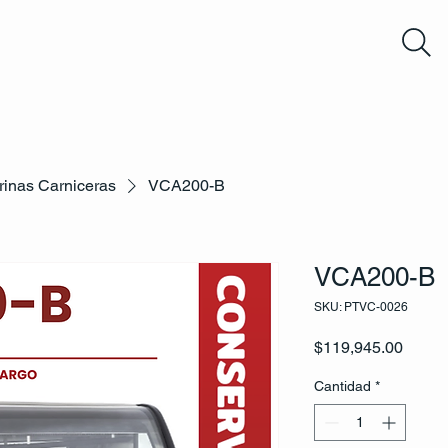
trinas Carniceras
VCA200-B
VCA200-B
SKU: PTVC-0026
Precio
$119,945.00
Cantidad
*