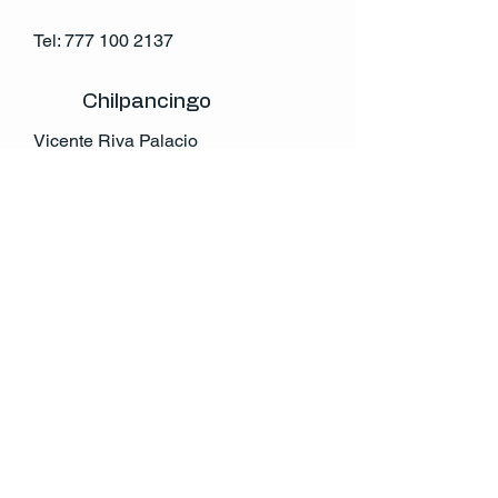
Tel:
777 100 2137
Chilpancingo
Vicente Riva Palacio
Col. Centro
Chilpancingo,Gro.
México
Tel:
741 146 0632
atencion.cliente@rccv.mx