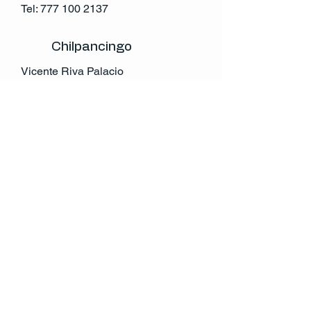
Tel:
777 100 2137
Chilpancingo
Vicente Riva Palacio
Col. Centro
Chilpancingo,Gro.
México
Tel:
741 146 0632
atencion.cliente@rccv.mx
© 2035 by RCCV. Powered and secured by
Wix