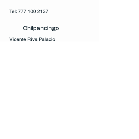
Tel:
777 100 2137
Chilpancingo
Vicente Riva Palacio
Col. Centro
Chilpancingo,Gro.
México
Tel:
741 146 0632
atencion.cliente@rccv.mx