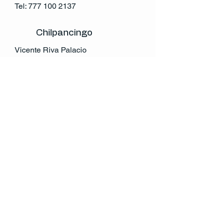
Tel:
777 100 2137
Chilpancingo
Vicente Riva Palacio
Col. Centro
Chilpancingo,Gro.
México
Tel:
741 146 0632
atencion.cliente@rccv.mx
© 2035 by RCCV. Powered and secured by
Wix