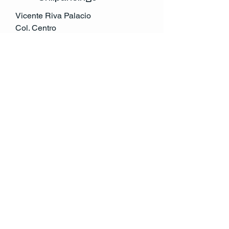
Vicente Riva Palacio
Col. Centro
Chilpancingo,Gro.
México
Tel:
741 146 0632
atencion.cliente@rccv.mx
© 2035 by RCCV. Powered and secured by
Wix
Política de Privacidad
Declaración de
Accesibilidad