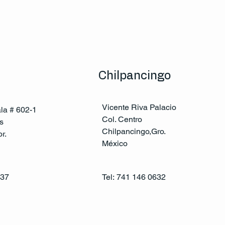
Chilpancingo
Vicente Riva Palacio
ala # 602-1
Col. Centro
s
Chilpancingo,Gro.
r.
México
137
Tel:
741 146 0632