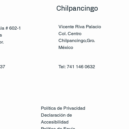
Chilpancingo
Vicente Riva Palacio
ala # 602-1
Col. Centro
s
Chilpancingo,Gro.
r.
México
137
Tel:
741 146 0632
Política de Privacidad
Declaración de
Accesibilidad
Política de Envío