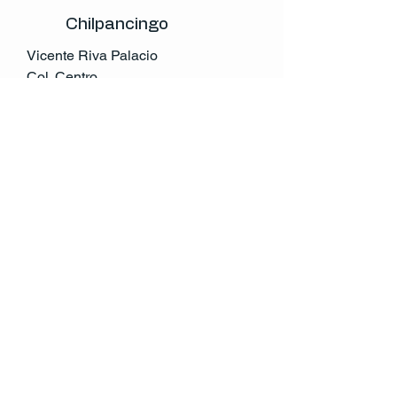
Chilpancingo
Vicente Riva Palacio
Col. Centro
Chilpancingo,Gro.
México
Tel:
741 146 0632
atencion.cliente@rccv.mx
© 2035 by RCCV. Powered and secured by
Wix
Política de Privacidad
Declaración de