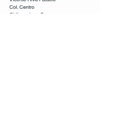
Col. Centro
Chilpancingo,Gro.
México
Tel:
741 146 0632
atencion.cliente@rccv.mx
© 2035 by RCCV. Powered and secured by
Wix
Política de Privacidad
Declaración de
Accesibilidad
Política de Envío