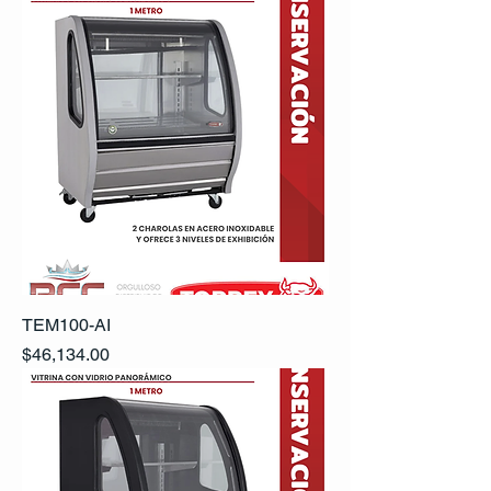
TEM100-AI
Precio
$46,134.00