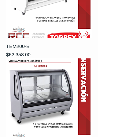
TEM200-B
Precio
$62,358.00