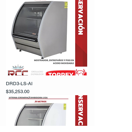
DRD3-LS-AI
Precio
$35,253.00