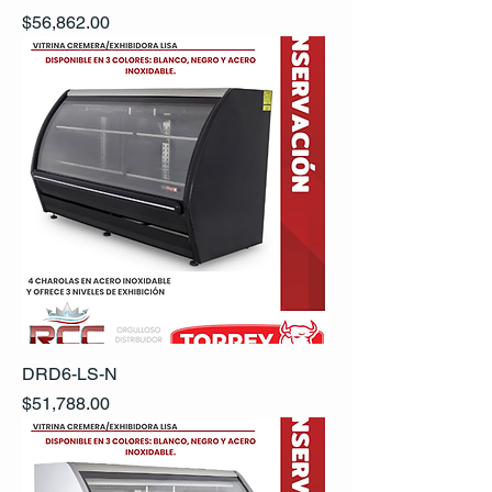
Precio
$56,862.00
DRD6-LS-N
Precio
$51,788.00