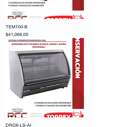
TEM100-B
Precio
$41,066.00
DRD6-LS-AI