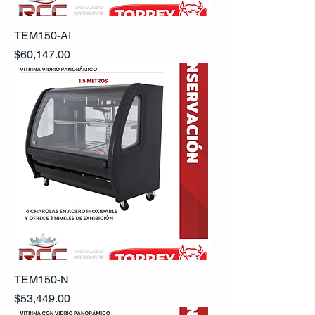
TEM150-AI
Precio
$60,147.00
TEM150-N
Precio
$53,449.00