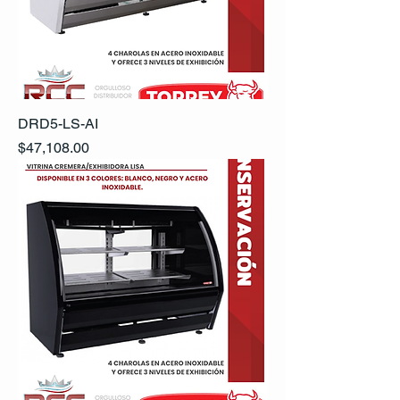
DRD5-LS-AI
Precio
$47,108.00